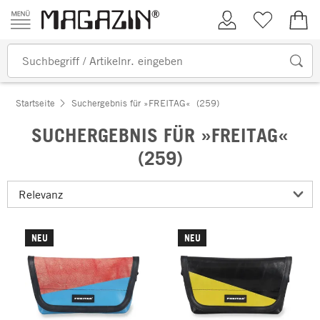
Zum Inhalt springen
Kundenkonto
Merkliste
0,00
Startseite
Suchergebnis für »FREITAG«
(259)
SUCHERGEBNIS FÜR »FREITAG«
(259)
NEU
NEU