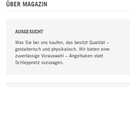
ÜBER MAGAZIN
AUSGESUCHT
Was Sie bei uns kaufen, das besitzt Qualität –
gestalterisch und physikalisch. Wir bieten eine
zuverlässige Vorauswahl – Angelhaken statt
Schleppnetz sozusagen.
Nach oben
EINZIGARTIG
Viele Produkte in unserem Sortiment finden Sie nur
bei uns, darunter die M-Produkte – von MAGAZIN in
Zusammenarbeit mit Designern entwickelt und
selbst produziert.