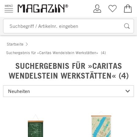
Zum Inhalt springen
Kundenkonto
Merkliste
0,00
Startseite
Suchergebnis für »Caritas Wendelstein Werkstätten«
(4)
SUCHERGEBNIS FÜR »CARITAS
WENDELSTEIN WERKSTÄTTEN« (4)