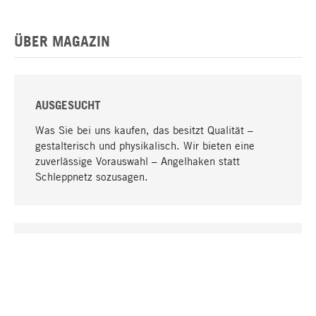
ÜBER MAGAZIN
AUSGESUCHT
Was Sie bei uns kaufen, das besitzt Qualität –
gestalterisch und physikalisch. Wir bieten eine
zuverlässige Vorauswahl – Angelhaken statt
Schleppnetz sozusagen.
Nach oben
EINZIGARTIG
Viele Produkte in unserem Sortiment finden Sie nur
bei uns, darunter die M-Produkte – von MAGAZIN in
Zusammenarbeit mit Designern entwickelt und