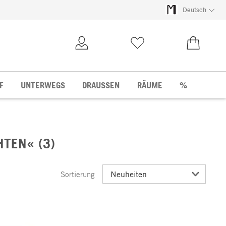
Deutsch
Kundenkonto
Merkliste
0,00 €
F
UNTERWEGS
DRAUSSEN
RÄUME
%
TEN« (3)
Sortierung