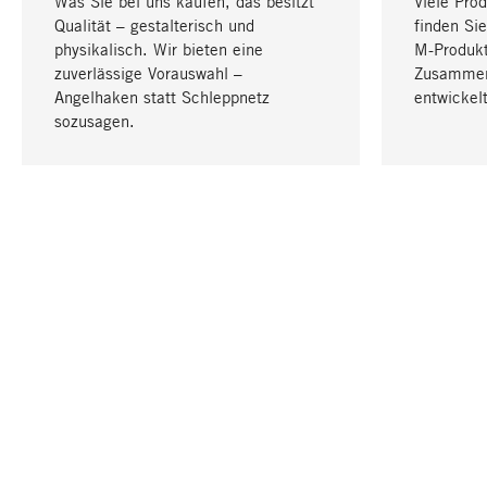
Was Sie bei uns kaufen, das besitzt
Viele Pro
Qualität – gestalterisch und
finden Sie
physikalisch. Wir bieten eine
M-Produk
zuverlässige Vorauswahl –
Zusammen
Angelhaken statt Schleppnetz
entwickelt
sozusagen.
IHRE SPRACHE
Deutsch
KONTAKT
SERVICE
Gutschei
Bestellung, Service & Beratung
Katalog
+49 711 94560600