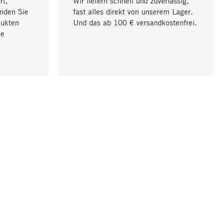
rt,
Wir liefern schnell und zuverlässig,
nden Sie
fast alles direkt von unserem Lager.
dukten
Und das ab 100 € versandkostenfrei.
ge
Nach oben
UNTERNEHMEN
Über Magazin
Stellenangebote