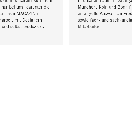
dukte in unserem Sortiment
In unseren Läden in Stuttga
 nur bei uns, darunter die
München, Köln und Bonn fi
te – von MAGAZIN in
eine große Auswahl an Pro
arbeit mit Designern
sowie fach- und sachkundi
 und selbst produziert.
Mitarbeiter.
LIEFERUNG & ZAHLUNG
ne
Versandkosten
Lieferung