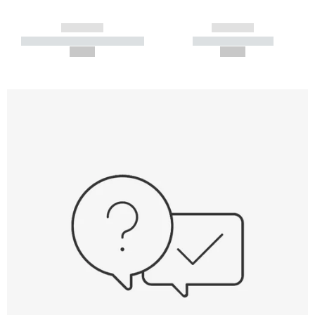
------------
------------
----------- ----------- -----------
----------- -----------
--,-- €
--,-- €