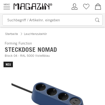
Zum Inhalt springen
Kundenkonto
Merkliste
0,00
Startseite
Leuchtenzubehör
Forming Function
STECKDOSE NOMAD
Block 04 - RAL 5000 Violettblau
NEU