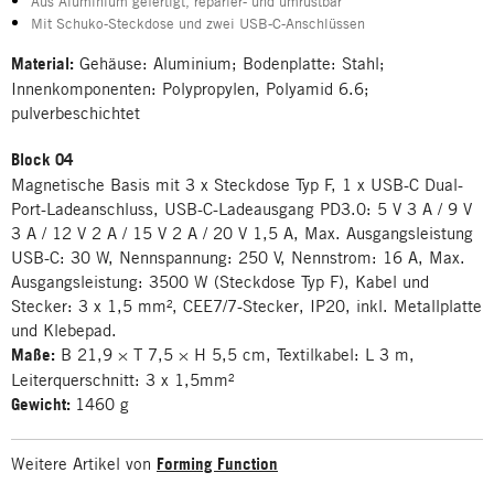
Aus Aluminium gefertigt, reparier- und umrüstbar
Mit Schuko-Steckdose und zwei USB-C-Anschlüssen
Material:
Gehäuse: Aluminium; Bodenplatte: Stahl;
Innenkomponenten: Polypropylen, Polyamid 6.6;
pulverbeschichtet
Block 04
Magnetische Basis mit 3 x Steckdose Typ F, 1 x USB-C Dual-
Port-Ladeanschluss, USB-C-Ladeausgang PD3.0: 5 V 3 A / 9 V
3 A / 12 V 2 A / 15 V 2 A / 20 V 1,5 A, Max. Ausgangsleistung
USB-C: 30 W, Nennspannung: 250 V, Nennstrom: 16 A, Max.
Ausgangsleistung: 3500 W (Steckdose Typ F), Kabel und
Stecker: 3 x 1,5 mm², CEE7/7-Stecker, IP20, inkl. Metallplatte
und Klebepad.
Maße:
B 21,9 × T 7,5 × H 5,5 cm, Textilkabel: L 3 m,
Leiterquerschnitt: 3 x 1,5mm²
Gewicht:
1460 g
Weitere Artikel von
Forming Function