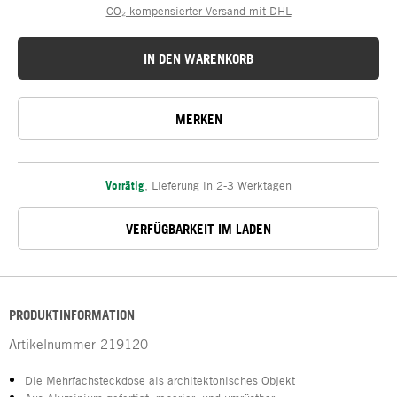
CO₂-kompensierter Versand mit DHL
IN DEN WARENKORB
MERKEN
Vorrätig
,
Lieferung in 2-3 Werktagen
VERFÜGBARKEIT IM LADEN
PRODUKTINFORMATION
Artikelnummer
219120
Die Mehrfachsteckdose als architektonisches Objekt