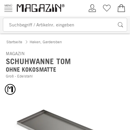
Zum Inhalt springen
Kundenkonto
Merkliste
0,00
Startseite
Haken, Garderoben
MAGAZIN
SCHUHWANNE TOM
OHNE KOKOSMATTE
Groß - Edelstahl