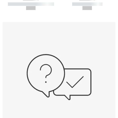
----------- ----------- -----------
----------- -----------
--,-- €
--,-- €