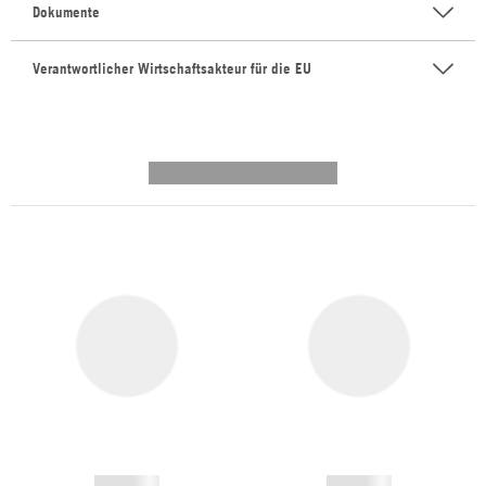
Dokumente
Verantwortlicher Wirtschaftsakteur für die EU
---------- --------------
------------
------------