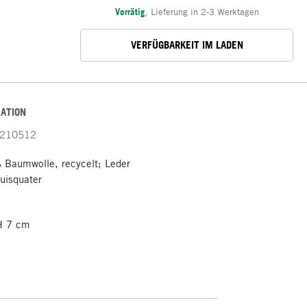
Vorrätig
,
Lieferung in 2-3 Werktagen
VERFÜGBARKEIT IM LADEN
ATION
210512
 Baumwolle, recycelt; Leder
uisquater
H 7 cm