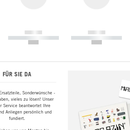
------------
------------
----------- ----------- -----------
----------- ----------- -----------
--,-- €
--,-- €
FÜR SIE DA
Ersatzteile, Sonderwünsche -
aben, vieles zu lösen! Unser
 Service beantwortet Ihre
nd Anliegen persönlich und
fundiert.