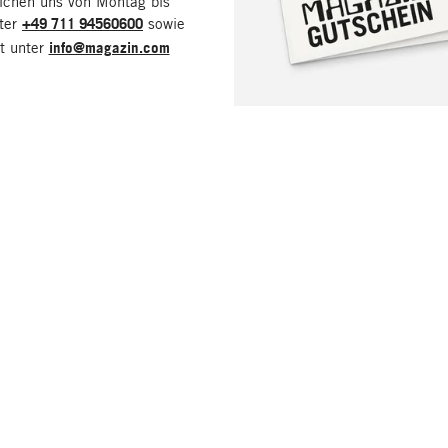
eichen uns von Montag bis
nter
+49 711 94560600
sowie
it unter
info@magazin.com