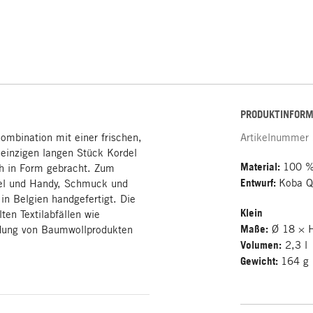
PRODUKTINFORM
ombination mit einer frischen,
Artikelnummer
 einzigen langen Stück Kordel
Material:
100 %
ch in Form gebracht. Zum
Entwurf:
Koba Q
sel und Handy, Schmuck und
in Belgien handgefertigt. Die
Klein
en Textilabfällen wie
Maße:
Ø 18 × 
ndung von Baumwollprodukten
Volumen:
2,3 l
Gewicht:
164 g