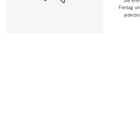
Sie err
Freitag u
jederze