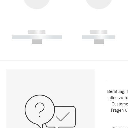
------------
------------
----------- ----------- -----------
----------- -----------
--,-- €
--,-- €
Beratung, 
alles zu h
Customer
Fragen u