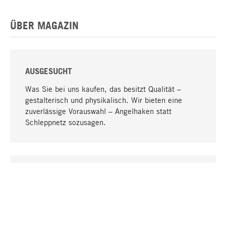
ÜBER MAGAZIN
AUSGESUCHT
Was Sie bei uns kaufen, das besitzt Qualität –
gestalterisch und physikalisch. Wir bieten eine
zuverlässige Vorauswahl – Angelhaken statt
Schleppnetz sozusagen.
Nach oben
EINZIGARTIG
Viele Produkte in unserem Sortiment finden Sie nur
bei uns, darunter die M-Produkte – von MAGAZIN in
Zusammenarbeit mit Designern entwickelt und