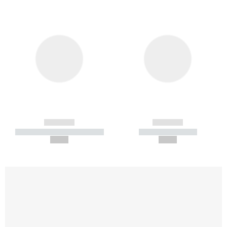
------------
------------
----------- ----------- -----------
----------- -----------
--,-- €
--,-- €