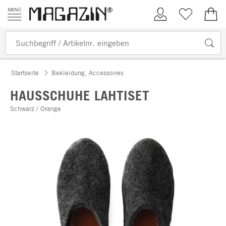
Zum Inhalt springen
Kundenkonto
Merkliste
0,00
Startseite
Bekleidung, Accessoires
HAUSSCHUHE LAHTISET
Schwarz / Orange