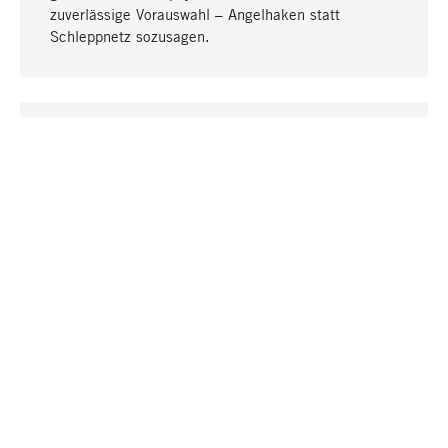
zuverlässige Vorauswahl – Angelhaken statt
Schleppnetz sozusagen.
Nach oben
EINZIGARTIG
Viele Produkte in unserem Sortiment finden Sie nur
bei uns, darunter die M-Produkte – von MAGAZIN in
Zusammenarbeit mit Designern entwickelt und
selbst produziert.
GREIFBAR
In unseren Läden in Stuttgart, München, Köln und
Bonn finden Sie eine große Auswahl an Produkten
sowie fach- und sachkundige Mitarbeiter.