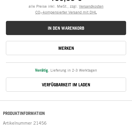
alle Preise inkl. MwSt., zzgl.
Versandkosten
CO₂-kompensierter Versand mit DHL
IN DEN WARENKORB
MERKEN
Vorrätig
,
Lieferung in 2-3 Werktagen
VERFÜGBARKEIT IM LADEN
PRODUKTINFORMATION
Artikelnummer
21456