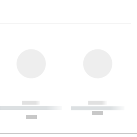
------------
------------
----------- ----------- ----------- ----
----------- ----------- -----------
-------
--,-- €
--,-- €