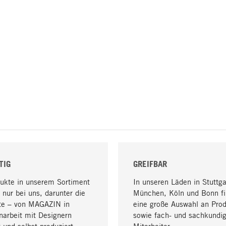
TIG
GREIFBAR
dukte in unserem Sortiment
In unseren Läden in Stuttga
 nur bei uns, darunter die
München, Köln und Bonn fi
te – von MAGAZIN in
eine große Auswahl an Pro
arbeit mit Designern
sowie fach- und sachkundi
 und selbst produziert.
Mitarbeiter.