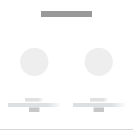
---------- --------------
------------
------------
----------- ----------- -----------
----------- ----------- -----------
--,-- €
--,-- €