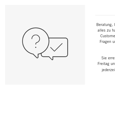
Beratung, 
alles zu h
Customer
Fragen u
Sie err
Freitag u
jederze