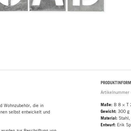
PRODUKTINFORM
Artikelnummer
Maße:
B 8 × T 
d Wohnzubehör, die in
Gewicht:
300 g
en selbst entwickelt und
Material:
Stahl,
Entwurf:
Erik S
 wurden zur Beschriftung von