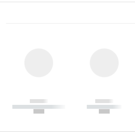
------------
------------
----------- ----------- -----------
----------- -----------
--,-- €
--,-- €