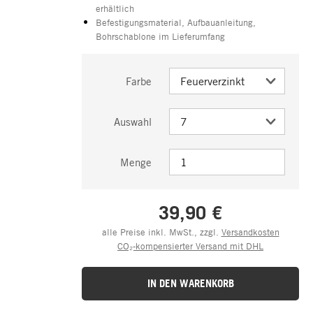
erhältlich
Befestigungsmaterial, Aufbauanleitung,
Bohrschablone im Lieferumfang
Farbe
Auswahl
Menge
39,90 €
alle Preise inkl. MwSt., zzgl.
Versandkosten
CO₂-kompensierter Versand mit DHL
IN DEN WARENKORB